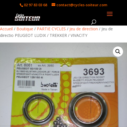
02 97 83 03 68
contact@cycles-soiteur.com
Accueil
/
Boutique
/
PARTIE CYCLES
/
Jeu de direction
/ Jeu de
directio PEUGEOT LUDIX / TREKKER / VIVACITY