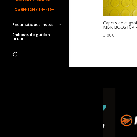
De 9H-12H / 14H-19H
Capots de clignot
Pneumatiques motos
MBK BOOSTER 
Embouts de guidon
3,00
€
DERBI