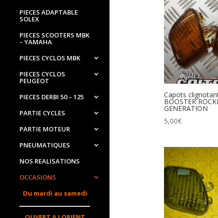
PIECES ADAPTABLE
SOLEX
PIECES SCOOTERS MBK
– YAMAHA
PIECES CYCLOS MBK
PIECES CYCLOS
PEUGEOT
Capots clignotan
PIECES DERBI 50 – 125
BOOSTER ROCKE
GENERATION
PARTIE CYCLES
5,00
€
PARTIE MOTEUR
PNEUMATIQUES
NOS REALISATIONS
OCCASIONS
Du mardi au samedi
OUVERT A LORIENT