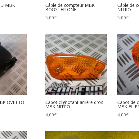
BCD MBK
Câble de compteur MBK
Câble de 
BOOSTER ONE
NITRO
5,00
€
5,00
€
 MBK OVETTO
Capot clignotant arrière droit
Capot de c
MBK NITRO
MBK FLIP
4,00
€
4,00
€