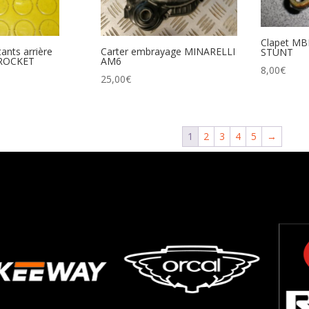
Clapet MB
ants arrière
Carter embrayage MINARELLI
STUNT
ROCKET
AM6
8,00
€
25,00
€
1
2
3
4
5
→