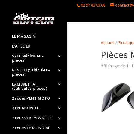
02 97 83 03 68
contact@c
LE MAGASIN
Accueil
/
Boutiqu
L’ATELIER
Pièces
SYM (véhicules –
pièces)
Affichage de 1–12
BENELLI (véhicules –
pièces)
LAMBRETTA
(véhicules-pièces )
2 roues VENT MOTO
2 roues ORCAL
2 roues EASY-WATTS
2 roues FB MONDIAL