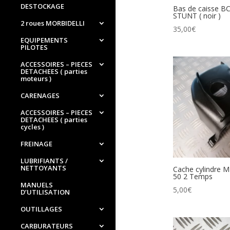
DESTOCKAGE
Bas de caisse 
STUNT ( noir )
2 roues MORBIDELLI
35,00
€
EQUIPEMENTS
PILOTES
ACCESSOIRES – PIECES
DETACHEES ( parties
moteurs )
CARENAGES
ACCESSOIRES – PIECES
DETACHEES ( parties
cycles )
FREINAGE
LUBRIFIANTS /
NETTOYANTS
Cache cylindre
50 2 Temps
MANUELS
5,00
€
D’UTILISATION
OUTILLAGES
CARBURATEURS