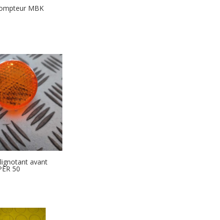
compteur MBK
lignotant avant
PER 50