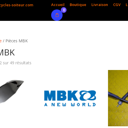
Accueil
Boutique
Livraison
CGV
L
ycles-soiteur.com
0
e
/ Pièces MBK
 MBK
 sur 49 résultats