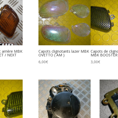
t arrière MBK
Capots clignotants lazer MBK
Capots de cligno
T / NEXT
OVETTO ( AM )
MBK BOOSTER
6,00
€
3,00
€