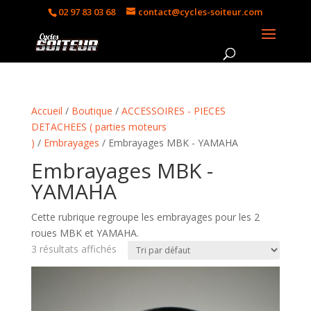
02 97 83 03 68
contact@cycles-soiteur.com
Accueil
/
Boutique
/
ACCESSOIRES - PIECES
DETACHEES ( parties moteurs
)
/
Embrayages
/ Embrayages MBK - YAMAHA
Embrayages MBK -
YAMAHA
Cette rubrique regroupe les embrayages pour les 2
roues MBK et YAMAHA.
3 résultats affichés