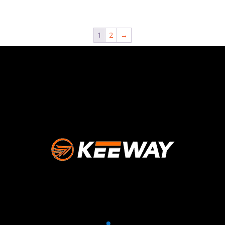
1
2
→