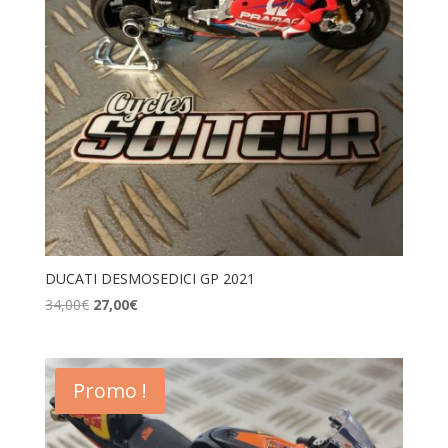
DUCATI DESMOSEDICI GP 2021
Le
Le
34,00
€
27,00
€
prix
prix
initial
actuel
était :
est :
Promo !
34,00€.
27,00€.