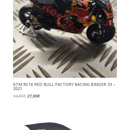
KTM RC16 RED BULL FACTORY RACING BINDER 33 –
2021
Le
Le
34,00
€
27,00
€
prix
prix
initial
actuel
était :
est :
34,00€.
27,00€.