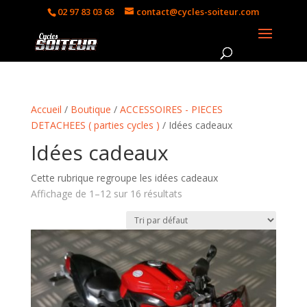
02 97 83 03 68
contact@cycles-soiteur.com
Accueil
/
Boutique
/
ACCESSOIRES - PIECES
DETACHEES ( parties cycles )
/ Idées cadeaux
Idées cadeaux
Cette rubrique regroupe les idées cadeaux
Affichage de 1–12 sur 16 résultats