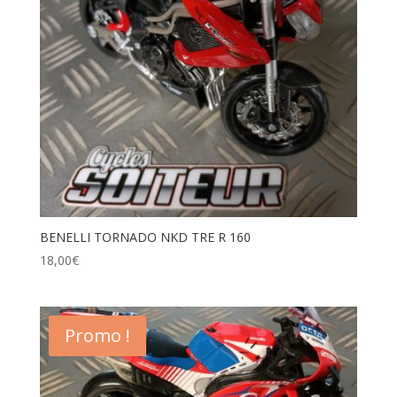
BENELLI TORNADO NKD TRE R 160
18,00
€
Promo !