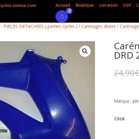
Accueil
Boutique
Livraison
CGV
L
ycles-soiteur.com
0
 PIECES DETACHEES ( parties cycles )
/
Carénages divers
/
Carénage
Carén
DRD 
24,90
Marque : piè
Côté