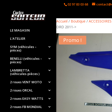
02 97 83 03 68
contact@c
Accueil
/
Boutique
/
ACCESSOIRES -
DRD 2011->
LE MAGASIN
L’ATELIER
Promo !
SYM (véhicules –
pièces)
BENELLI (véhicules –
pièces)
LAMBRETTA
(véhicules-pièces )
2 roues VENT MOTO
2 roues ORCAL
2 roues EASY-WATTS
2 roues FB MONDIAL