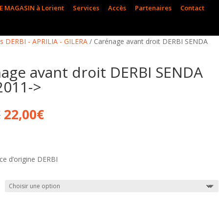
E MAGASIN à Lorient
Services
Accès
Partenaires
Contact
s DERBI - APRILIA - GILERA
/ Carénage avant droit DERBI SENDA
age avant droit DERBI SENDA
2011->
Le
Le
€
22,00
€
prix
prix
initial
actuel
était :
est :
24,90€.
22,00€.
ce d’origine DERBI