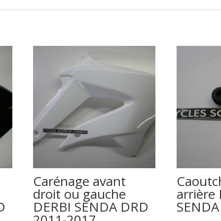
Carénage avant
Caoutc
droit ou gauche
arrière
D
DERBI SENDA DRD
SENDA 
2011-2017