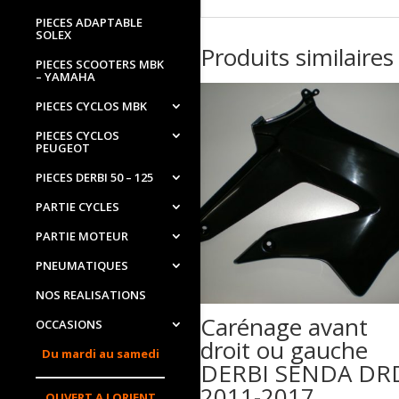
PIECES ADAPTABLE
SOLEX
Produits similaires
PIECES SCOOTERS MBK
– YAMAHA
PIECES CYCLOS MBK
PIECES CYCLOS
PEUGEOT
PIECES DERBI 50 – 125
PARTIE CYCLES
PARTIE MOTEUR
PNEUMATIQUES
NOS REALISATIONS
Carénage avant
OCCASIONS
droit ou gauche
Du mardi au samedi
DERBI SENDA DR
2011-2017
OUVERT A LORIENT