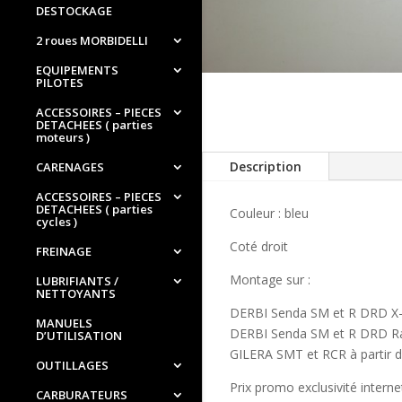
DESTOCKAGE
2 roues MORBIDELLI
EQUIPEMENTS
PILOTES
ACCESSOIRES – PIECES
DETACHEES ( parties
moteurs )
Description
CARENAGES
ACCESSOIRES – PIECES
DETACHEES ( parties
Couleur : bleu
cycles )
Coté droit
FREINAGE
Montage sur :
LUBRIFIANTS /
NETTOYANTS
DERBI Senda SM et R DRD X-t
MANUELS
DERBI Senda SM et R DRD Rac
D’UTILISATION
GILERA SMT et RCR à partir 
OUTILLAGES
Prix promo exclusivité interne
CARBURATEURS