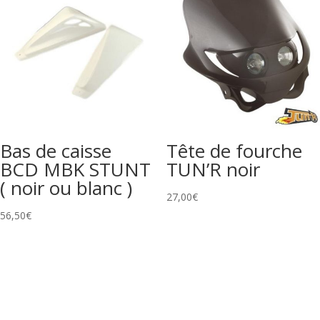
Bas de caisse
Tête de fourche
BCD MBK STUNT
TUN’R noir
( noir ou blanc )
27,00
€
56,50
€