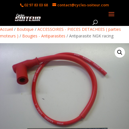
02 97 83 03 68
contact@cycles-soiteur.com
Accueil
/
Boutique
/
ACCESSOIRES - PIECES DETACHEES ( parties
moteurs )
/
Bougies - Antiparasites
/ Antiparasite NGK racing