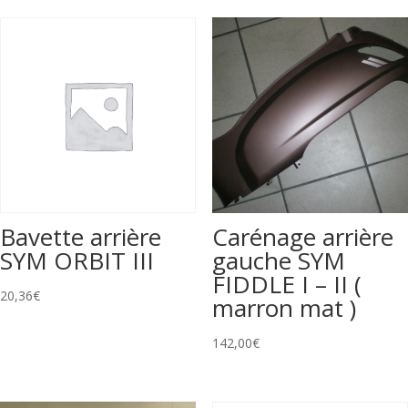
Bavette arrière
Carénage arrière
SYM ORBIT III
gauche SYM
FIDDLE I – II (
20,36
€
marron mat )
142,00
€